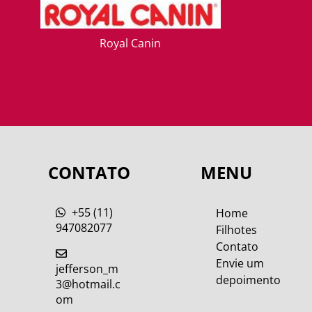
Royal Canin
CONTATO
MENU
+55 (11)
Home
947082077
Filhotes
Contato
Envie um
jefferson_m
depoimento
3@hotmail.c
om