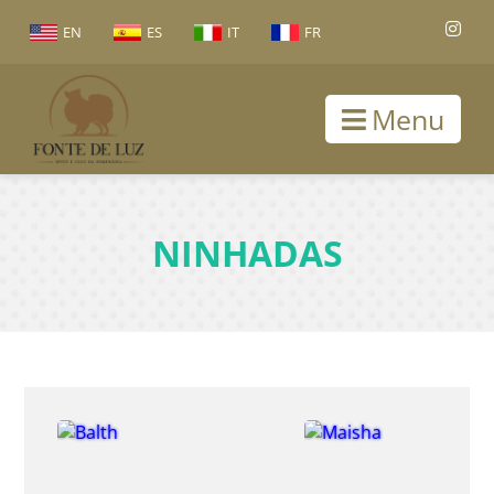
EN
ES
IT
FR
Menu
NINHADAS