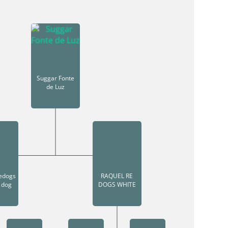
Suggar Fonte
de Luz
redogs
RAQUEL RE
 dog
DOGS WHITE