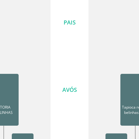
PAIS
AVÓS
ITORIA
Tapioca 
LINHAS
belinhas