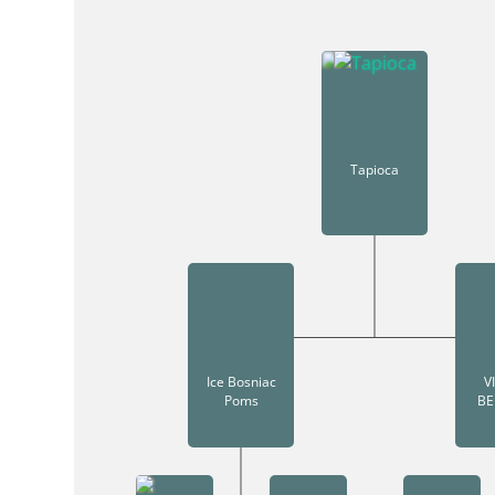
Tapioca
Ice Bosniac
V
Poms
BE