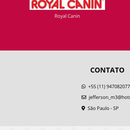
Royal Canin
CONTATO
+55 (11) 94708207
jefferson_m3@hot
São Paulo - SP