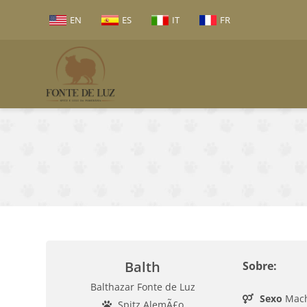
EN
ES
IT
FR
Balth
Sobre:
Balthazar Fonte de Luz
Sexo
Mac
Spitz AlemÃ£o