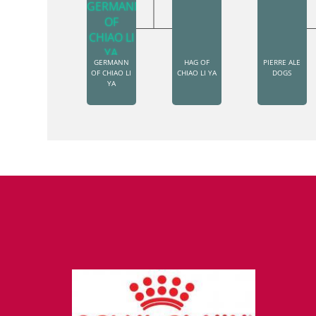
GERMANN
HAG OF
PIERRE ALE
OF CHIAO LI
CHIAO LI YA
DOGS
YA