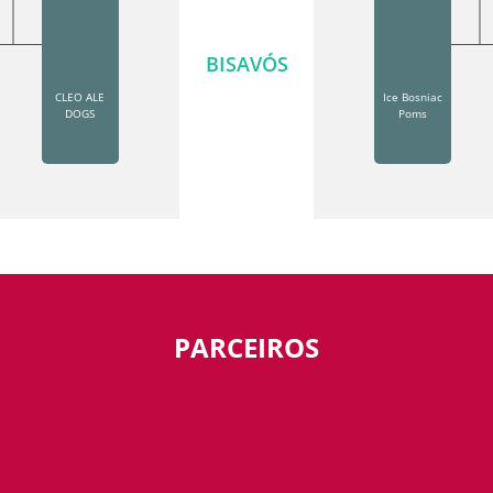
BISAVÓS
CLEO ALE
Ice Bosniac
DOGS
Poms
PARCEIROS