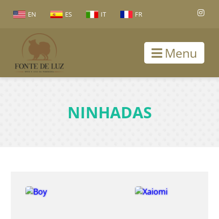
EN
ES
IT
FR
Menu
NINHADAS